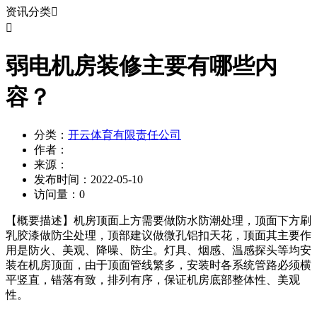
资讯分类


弱电机房装修主要有哪些内
容？
分类：
开云体育有限责任公司
作者：
来源：
发布时间：
2022-05-10
访问量：
0
【概要描述】
机房顶面上方需要做防水防潮处理，顶面下方刷
乳胶漆做防尘处理，顶部建议做微孔铝扣天花，顶面其主要作
用是防火、美观、降噪、防尘。灯具、烟感、温感探头等均安
装在机房顶面，由于顶面管线繁多，安装时各系统管路必须横
平竖直，错落有致，排列有序，保证机房底部整体性、美观
性。