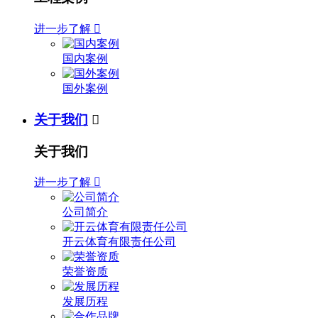
进一步了解

国内案例
国外案例
关于我们

关于我们
进一步了解

公司简介
开云体育有限责任公司
荣誉资质
发展历程