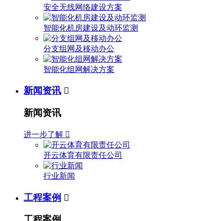
安全无线网络建设方案
智能化机房建设及动环监测
分支组网及移动办公
智能化组网解决方案
新闻资讯

新闻资讯
进一步了解

开云体育有限责任公司
行业新闻
工程案例

工程案例