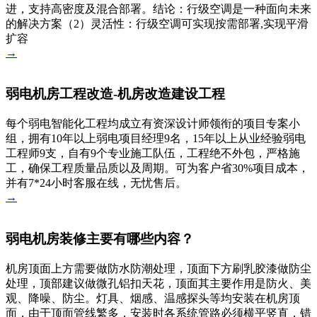
进，支持高密度及混合部署。结论：行级空调是一种面向未来
的解决方案（2）灵活性：行级空调可实现按需部署,实现平滑
扩容
→
弱电机房工程改造-机房改造建设工程
每个弱电智能化工程均成立有资深设计师领衔的项目专案小
组，拥有10年以上弱电项目经理9名，15年以上从业经验弱电
工程师9支，自有9个专业施工队伍，工程绝不外包，严格施
工，确保工程质量品质以及周期。可为客户省30%项目成本，
并有7*24小时客服在线，无忧售后。
→
弱电机房装修主要有哪些内容？
机房顶面上方需要做防水防潮处理，顶面下方刷乳胶漆做防尘
处理，顶部建议做微孔铝扣天花，顶面其主要作用是防火、美
观、降噪、防尘。灯具、烟感、温感探头等均安装在机房顶
面，由于顶面管线繁多，安装时各系统管路必须横平竖直，错