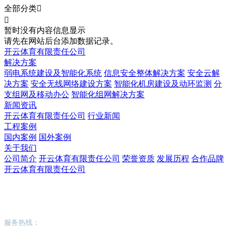
全部分类


暂时没有内容信息显示
请先在网站后台添加数据记录。
开云体育有限责任公司
解决方案
弱电系统建设及智能化系统
信息安全整体解决方案
安全云解
决方案
安全无线网络建设方案
智能化机房建设及动环监测
分
支组网及移动办公
智能化组网解决方案
新闻资讯
开云体育有限责任公司
行业新闻
工程案例
国内案例
国外案例
关于我们
公司简介
开云体育有限责任公司
荣誉资质
发展历程
合作品牌
开云体育有限责任公司
开云体育有限责任公司
服务热线：