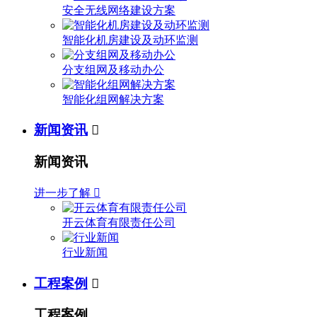
安全无线网络建设方案
智能化机房建设及动环监测
分支组网及移动办公
智能化组网解决方案
新闻资讯

新闻资讯
进一步了解

开云体育有限责任公司
行业新闻
工程案例

工程案例