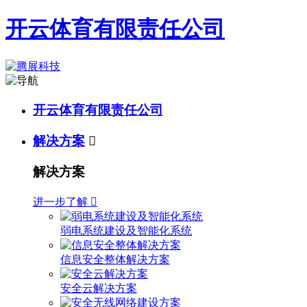
开云体育有限责任公司
开云体育有限责任公司
解决方案

解决方案
进一步了解

弱电系统建设及智能化系统
信息安全整体解决方案
安全云解决方案