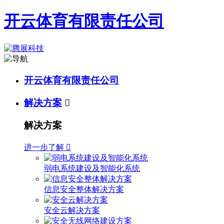
开云体育有限责任公司
开云体育有限责任公司
解决方案

解决方案
进一步了解

弱电系统建设及智能化系统
信息安全整体解决方案
安全云解决方案