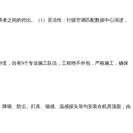
两者之间的对比。（1）灵活性：行级空调匹配数据中心演进，
师9支，自有9个专业施工队伍，工程绝不外包，严格施工，确保
、降噪、防尘。灯具、烟感、温感探头等均安装在机房顶面，由