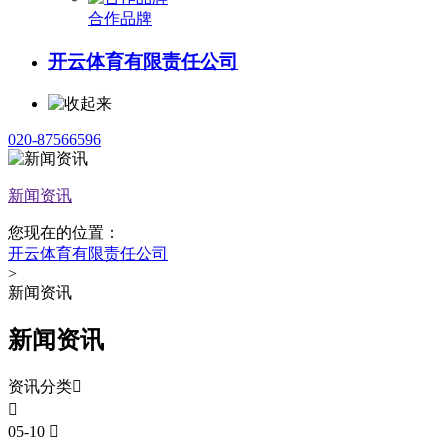
合作品牌
开云体育有限责任公司
020-87566596
新闻资讯
您现在的位置：
开云体育有限责任公司
>
新闻资讯
新闻资讯
资讯分类


05-10
