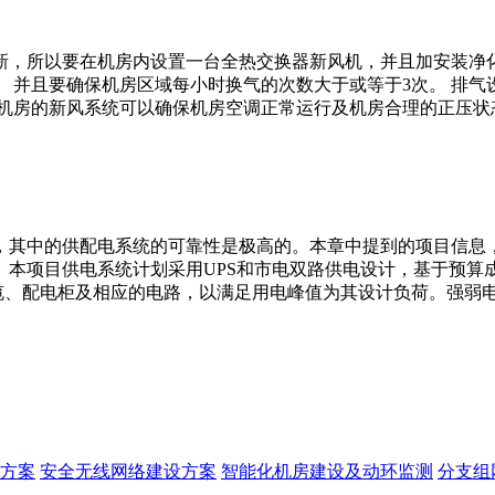
新，所以要在机房内设置一台全热交换器新风机，并且加安装净化
 并且要确保机房区域每小时换气的次数大于或等于3次。 排气
 机房的新风系统可以确保机房空调正常运行及机房合理的正压状
，其中的供配电系统的可靠性是极高的。本章中提到的项目信息，
。本项目供电系统计划采用UPS和市电双路供电设计，基于预算
线缆、配电柜及相应的电路，以满足用电峰值为其设计负荷。强弱
方案
安全无线网络建设方案
智能化机房建设及动环监测
分支组