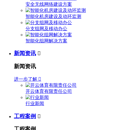
安全无线网络建设方案
智能化机房建设及动环监测
分支组网及移动办公
智能化组网解决方案
新闻资讯

新闻资讯
进一步了解

开云体育有限责任公司
行业新闻
工程案例

工程案例